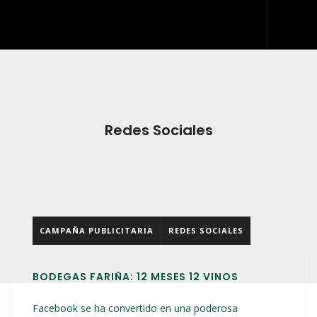
INICIO
QUIÉNES SOMOS
QUÉ HACEMOS
Redes Sociales
DESARROLLO WEB
ARTES GRÁFICAS Y ROTULACIÓN
KIT DIGITAL
CAMPAÑA PUBLICITARIA
REDES SOCIALES
BLOG
IDDIS
BODEGAS FARIÑA: 12 MESES 12 VINOS
CONTACTO
Facebook se ha convertido en una poderosa