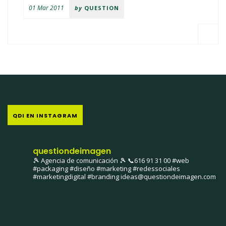
01 Mar 2011
by
QUESTION
QDI EN INSTAGRAM
questiondeimagen
🎾 Agencia de comunicación 🎾
📞616 91 31 00
#web
#packaging #diseño #marketing #redessociales
#marketingdigital #branding
ideas@questiondeimagen.com