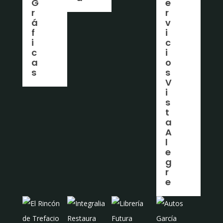
G
e
r
r
á
v
f
i
i
c
c
i
a
o
s
s
V
i
s
t
a
A
l
e
g
r
e