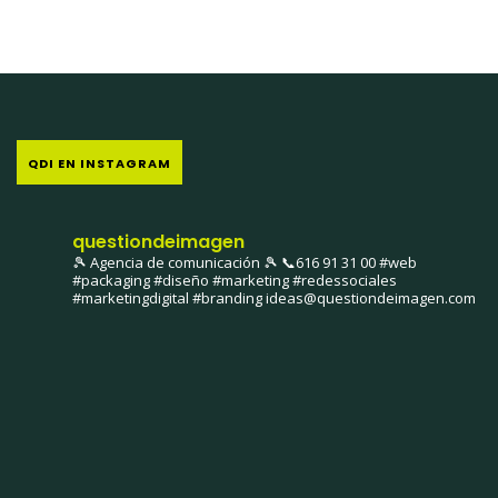
QDI EN INSTAGRAM
questiondeimagen
🎾 Agencia de comunicación 🎾
📞616 91 31 00
#web
#packaging #diseño #marketing #redessociales
#marketingdigital #branding
ideas@questiondeimagen.com