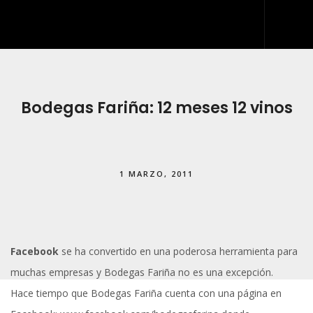
INICIO
QUIÉNES SOMOS
Bodegas Fariña: 12 meses 12 vinos
QUÉ HACEMOS
DESARROLLO WEB
1 MARZO, 2011
ARTES GRÁFICAS Y ROTULACIÓN
KIT DIGITAL
BLOG
Facebook
se ha convertido en una poderosa herramienta para
IDDIS
muchas empresas y Bodegas Fariña no es una excepción.
CONTACTO
Hace tiempo que Bodegas Fariña cuenta con una página en