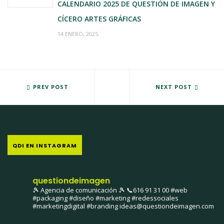
CALENDARIO 2025 DE QUESTIÓN DE IMAGEN Y
CÍCERO ARTES GRÁFICAS
14 ENERO, 2025
EL ZAMORA CF PRESENTA SU CESTA DE SALVACIÓN
PREV POST
SENSEBENE PRESENTA MI EXPER
NEXT POST
QDI EN INSTAGRAM
questiondeimagen
🎾 Agencia de comunicación 🎾
📞616 91 31 00
#web
#packaging #diseño #marketing #redessociales
#marketingdigital #branding
ideas@questiondeimagen.com