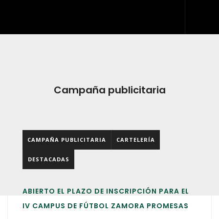
INICIO
QUIÉNES SOMOS
QUÉ HACEMOS
Campaña publicitaria
DESARROLLO WEB
ARTES GRÁFICAS Y ROTULACIÓN
CAMPAÑA PUBLICITARIA
CARTELERÍA
KIT DIGITAL
DESTACADAS
BLOG
IDDIS
ABIERTO EL PLAZO DE INSCRIPCIÓN PARA EL
CONTACTO
IV CAMPUS DE FÚTBOL ZAMORA PROMESAS