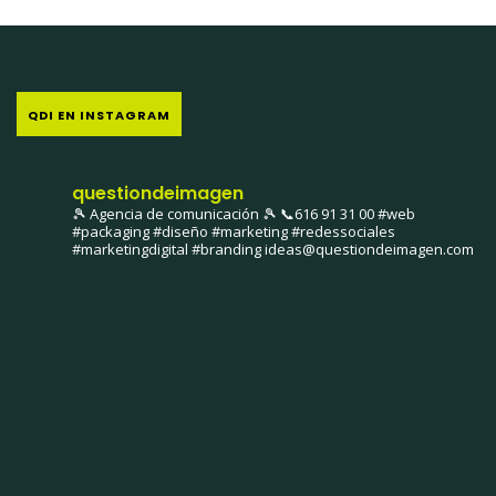
QDI EN INSTAGRAM
questiondeimagen
🎾 Agencia de comunicación 🎾
📞616 91 31 00
#web
#packaging #diseño #marketing #redessociales
#marketingdigital #branding
ideas@questiondeimagen.com