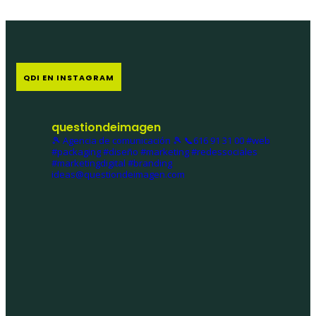
QDI EN INSTAGRAM
questiondeimagen
🎾 Agencia de comunicación 🎾
📞616 91 31 00
#web
#packaging #diseño #marketing #redessociales
#marketingdigital #branding
ideas@questiondeimagen.com