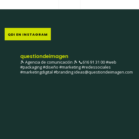
QDI EN INSTAGRAM
questiondeimagen
🎾 Agencia de comunicación 🎾
📞616 91 31 00
#web
#packaging #diseño #marketing #redessociales
#marketingdigital #branding
ideas@questiondeimagen.com