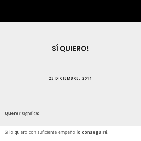
INICIO
QUIÉNES SOMOS
SÍ QUIERO!
QUÉ HACEMOS
DESARROLLO WEB
23 DICIEMBRE, 2011
ARTES GRÁFICAS Y ROTULACIÓN
KIT DIGITAL
BLOG
Querer
significa:
IDDIS
CONTACTO
Si lo quiero con suficiente empeño
lo conseguiré
.