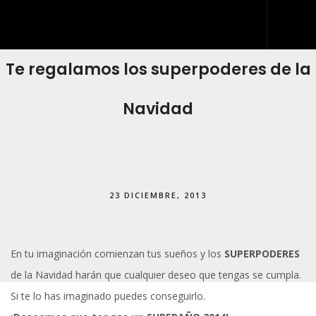
Te regalamos los superpoderes de la
INICIO
QUIÉNES SOMOS
Navidad
QUÉ HACEMOS
DESARROLLO WEB
ARTES GRÁFICAS Y ROTULACIÓN
23 DICIEMBRE, 2013
KIT DIGITAL
BLOG
En tu imaginación comienzan tus sueños y los
SUPERPODERES
IDDIS
de la Navidad harán que cualquier deseo que tengas se cumpla.
CONTACTO
Si te lo has imaginado puedes conseguirlo.