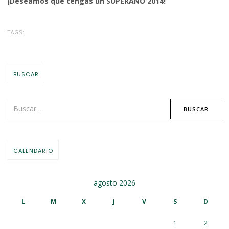
¡Deseamos que tengas un SUPERAÑO 2014!
TAGS:
BUSCAR
CALENDARIO
agosto 2026
L
M
X
J
V
S
D
1
2