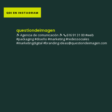
QDI EN INSTAGRAM
questiondeimagen
🎾 Agencia de comunicación 🎾
📞616 91 31 00
#web
#packaging #diseño #marketing #redessociales
#marketingdigital #branding
ideas@questiondeimagen.com