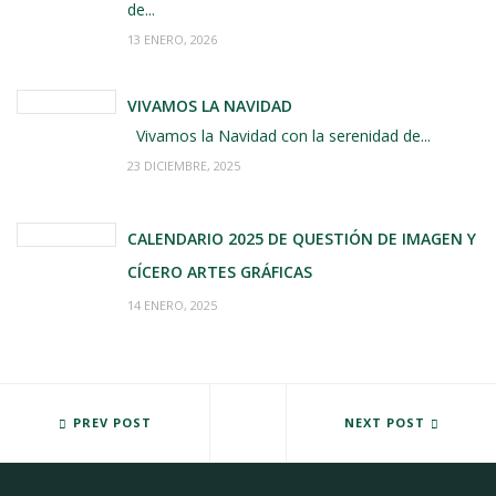
de...
13 ENERO, 2026
VIVAMOS LA NAVIDAD
Vivamos la Navidad con la serenidad de...
23 DICIEMBRE, 2025
CALENDARIO 2025 DE QUESTIÓN DE IMAGEN Y
CÍCERO ARTES GRÁFICAS
14 ENERO, 2025
POR VOSOTROS!!!
PREV POST
EN QUESTIÓN DE IMAGEN Y CÍ
NEXT POST