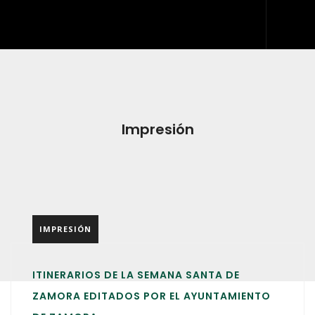
INICIO
QUIÉNES SOMOS
QUÉ HACEMOS
Impresión
DESARROLLO WEB
ARTES GRÁFICAS Y ROTULACIÓN
KIT DIGITAL
IMPRESIÓN
BLOG
IDDIS
ITINERARIOS DE LA SEMANA SANTA DE
CONTACTO
ZAMORA EDITADOS POR EL AYUNTAMIENTO