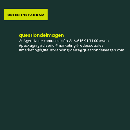
QDI EN INSTAGRAM
questiondeimagen
🎾 Agencia de comunicación 🎾
📞616 91 31 00
#web
#packaging #diseño #marketing #redessociales
#marketingdigital #branding
ideas@questiondeimagen.com