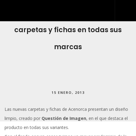
Acenorca cambia la imagen de sus
carpetas y fichas en todas sus
INICIO
QUIÉNES SOMOS
marcas
QUÉ HACEMOS
DESARROLLO WEB
ARTES GRÁFICAS Y ROTULACIÓN
KIT DIGITAL
15 ENERO, 2013
BLOG
Las nuevas carpetas y fichas de
Acenorca
presentan un diseño
IDDIS
limpio, creado por
Questión de Imagen
, en el que destaca el
CONTACTO
producto en todas sus variantes.