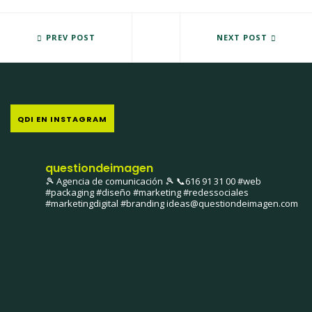
LA FEDERACIÓN ESPIGAS PRESENTA EL LIBRO "VIVENCIAS, HISTO
PREV POST
PLAZA AVE 2013. LA LLEGADA 
NEXT POST
QDI EN INSTAGRAM
questiondeimagen
🎾 Agencia de comunicación 🎾
📞616 91 31 00
#web
#packaging #diseño #marketing #redessociales
#marketingdigital #branding
ideas@questiondeimagen.com