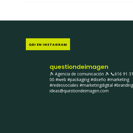
QDI EN INSTAGRAM
questiondeimagen
🎾 Agencia de comunicación 🎾
📞616 91 3
00
#web #packaging #diseño #marketing
#redessociales #marketingdigital #brandin
ideas@questiondeimagen.com