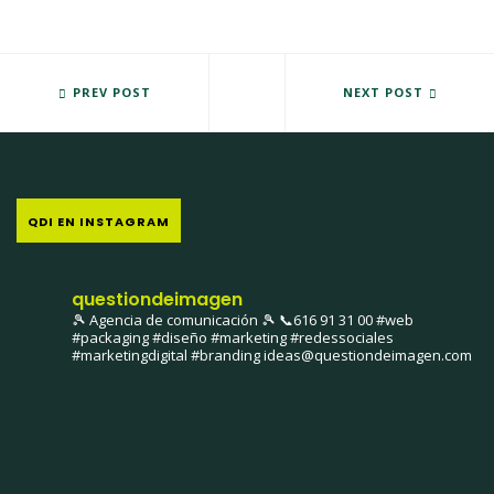
III FERIA DE ABRIL TORO 2014
PREV POST
CAMPUS DEPORTIVO VACCEO 
NEXT POST
QDI EN INSTAGRAM
questiondeimagen
🎾 Agencia de comunicación 🎾
📞616 91 31 00
#web
#packaging #diseño #marketing #redessociales
#marketingdigital #branding
ideas@questiondeimagen.com