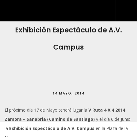
V Ruta 4 X 4 2014 Zamora – Sanabria y
Exhibición Espectáculo de A.V.
INICIO
QUIÉNES SOMOS
Campus
QUÉ HACEMOS
DESARROLLO WEB
ARTES GRÁFICAS Y ROTULACIÓN
KIT DIGITAL
14 MAYO, 2014
BLOG
El próximo día 17 de Mayo tendrá lugar la
V Ruta 4 X 4 2014
IDDIS
Zamora – Sanabria (Camino de Santiago)
y el día 6 de Junio
CONTACTO
la
Exhibición Espectáculo de A.V. Campus
en la Plaza de la