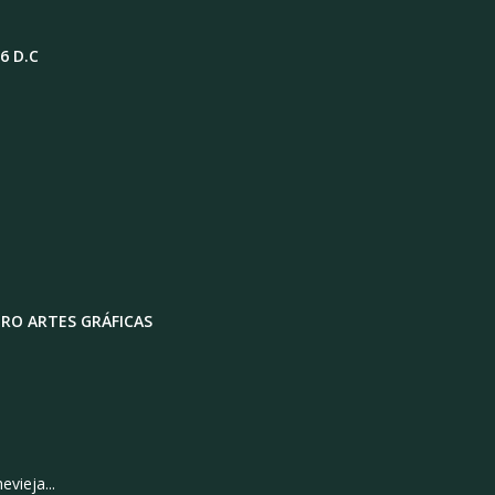
6 D.C
ERO ARTES GRÁFICAS
vieja...