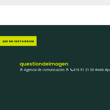
QDI EN INSTAGRAM
questiondeimagen
🎾 Agencia de comunicación 🎾
📞616 91 31 00
#web #pac