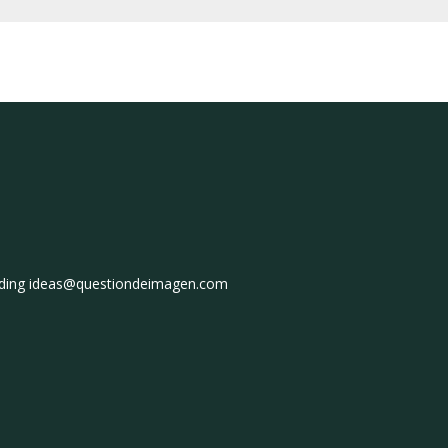
ding
ideas@questiondeimagen.com