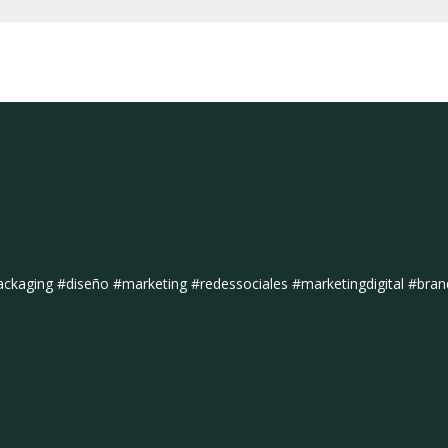
kaging #diseño #marketing #redessociales #marketingdigital #bran