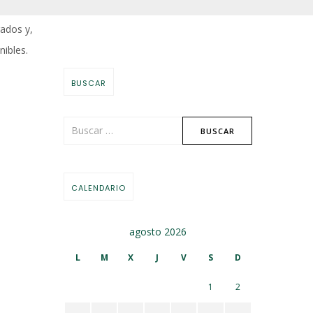
rados y,
nibles.
BUSCAR
CALENDARIO
agosto 2026
L
M
X
J
V
S
D
1
2