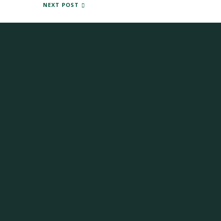
 POR VALOR DE 21.100 EUROS A CÁRITAS TRAS LA CENA SOLIDARIA 
NEXT POST