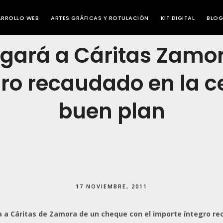
ARROLLO WEB
ARTES GRÁFICAS Y ROTULACIÓN
KIT DIGITAL
BLOG
gará a Cáritas Zamo
gro recaudado en la c
buen plan
17 NOVIEMBRE, 2011
 a Cáritas de Zamora de un cheque con el importe íntegro r