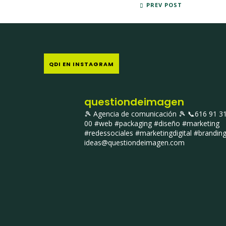
PRIMERAS JORNADAS DE GASTRONOMÍA Y 
PREV POST
QDI EN INSTAGRAM
questiondeimagen
🎾 Agencia de comunicación 🎾
📞616 91 3
00
#web #packaging #diseño #marketing
#redessociales #marketingdigital #brandin
ideas@questiondeimagen.com