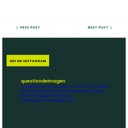
MAÑANA SE ENTREGARÁ A CÁRITAS ZAMORA UN CHEQUE CON EL 
PREV POST
BOTELLA ORO DE BACILLAR
NEXT POST
QDI EN INSTAGRAM
questiondeimagen
🎾 Agencia de comunicación 🎾
📞616 91 31 00
#web
#packaging #diseño #marketing #redessociales
#marketingdigital #branding
ideas@questiondeimagen.com