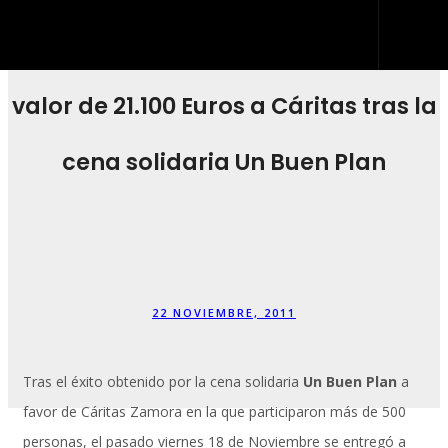
Entrega de cheque simbólico por
valor de 21.100 Euros a Cáritas tras la
INICIO
QUIÉNES SOMOS
cena solidaria Un Buen Plan
QUÉ HACEMOS
DESARROLLO WEB
ARTES GRÁFICAS Y ROTULACIÓN
KIT DIGITAL
22 NOVIEMBRE, 2011
BLOG
Tras el éxito obtenido por la cena solidaria
Un Buen Plan
a
IDDIS
favor de Cáritas Zamora en la que participaron más de 500
CONTACTO
personas, el pasado viernes 18 de Noviembre se entregó a