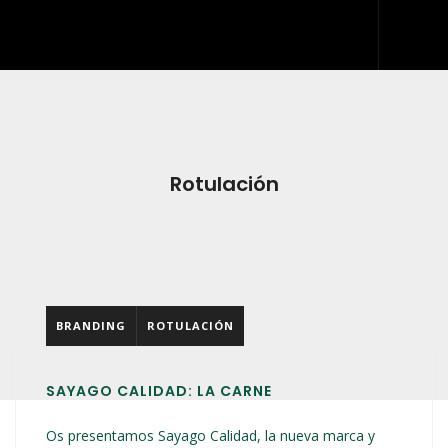
INICIO
QUIÉNES SOMOS
QUÉ HACEMOS
Rotulación
DESARROLLO WEB
ARTES GRÁFICAS Y ROTULACIÓN
KIT DIGITAL
BRANDING
ROTULACIÓN
BLOG
IDDIS
SAYAGO CALIDAD: LA CARNE
CONTACTO
Os presentamos Sayago Calidad, la nueva marca y