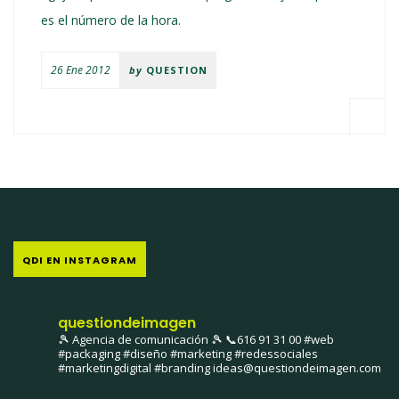
es el número de la hora.
26 Ene 2012
by
QUESTION
QDI EN INSTAGRAM
questiondeimagen
🎾 Agencia de comunicación 🎾
📞616 91 31 00
#web
#packaging #diseño #marketing #redessociales
#marketingdigital #branding
ideas@questiondeimagen.com