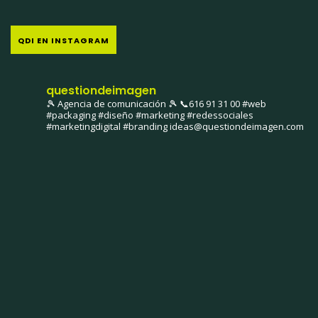
QDI EN INSTAGRAM
questiondeimagen
🎾 Agencia de comunicación 🎾
📞616 91 31 00
#web
#packaging #diseño #marketing #redessociales
#marketingdigital #branding
ideas@questiondeimagen.com