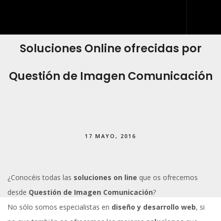
Soluciones Online ofrecidas por
INICIO
QUIÉNES SOMOS
Questión de Imagen Comunicación
QUÉ HACEMOS
DESARROLLO WEB
ARTES GRÁFICAS Y ROTULACIÓN
17 MAYO, 2016
KIT DIGITAL
BLOG
¿Conocéis todas las
soluciones on line
que os ofrecemos
IDDIS
desde
Questión de Imagen Comunicación
?
CONTACTO
No sólo somos especialistas en
diseño y desarrollo web
, si