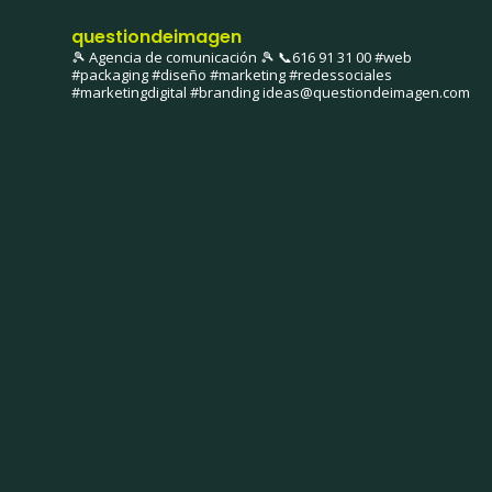
questiondeimagen
🎾 Agencia de comunicación 🎾
📞616 91 31 00
#web
#packaging #diseño #marketing #redessociales
#marketingdigital #branding
ideas@questiondeimagen.com