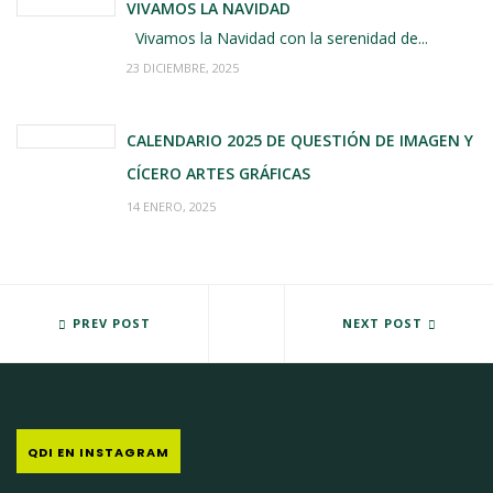
VIVAMOS LA NAVIDAD
Vivamos la Navidad con la serenidad de...
23 DICIEMBRE, 2025
CALENDARIO 2025 DE QUESTIÓN DE IMAGEN Y
CÍCERO ARTES GRÁFICAS
14 ENERO, 2025
DIRECTO AL CORAZÓN PRODUCCIONES ESTRENA WEB
PREV POST
NI FÚ NI FÁ ABRE SU WEB CON
NEXT POST
QDI EN INSTAGRAM