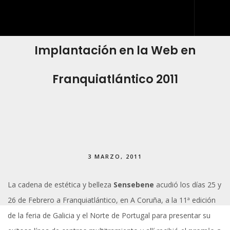
Sensebene recibe el premio a la Mejor
Implantación en la Web en
INICIO
QUIÉNES SOMOS
Franquiatlántico 2011
QUÉ HACEMOS
DESARROLLO WEB
ARTES GRÁFICAS Y ROTULACIÓN
KIT DIGITAL
3 MARZO, 2011
BLOG
La cadena de estética y belleza
Sensebene
acudió los días 25 y
IDDIS
26 de Febrero a Franquiatlántico, en A Coruña, a la 11ª edición
CONTACTO
de la feria de Galicia y el Norte de Portugal para presentar su