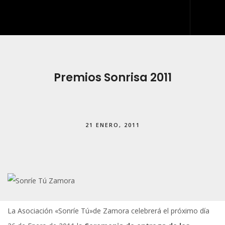
INICIO
QUIÉNES SOMOS
Premios Sonrisa 2011
QUÉ HACEMOS
DESARROLLO WEB
21 ENERO, 2011
ARTES GRÁFICAS Y ROTULACIÓN
KIT DIGITAL
BLOG
IDDIS
CONTACTO
La Asociación «Sonríe Tú»de Zamora celebrerá el próximo día