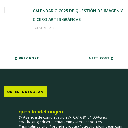
CALENDARIO 2025 DE QUESTIÓN DE IMAGEN Y
CÍCERO ARTES GRÁFICAS
14 ENERO, 2025
NUESTRO RETO: SER MÁS COMPETITIVOS
PREV POST
EL GASTROFESTIVAL 2011
NEXT POST
QDI EN INSTAGRAM
questiondeimagen
🎾 Agencia de comunicación 🎾
📞616 91 31 00
#web
#packaging #diseño #marketing #redessociales
#marketingdigital #branding
ideas@questiondeimagen.com