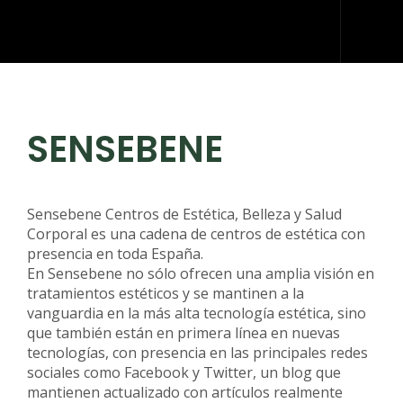
INICIO
QUIÉNES SOMOS
SENSEBENE
QUÉ HACEMOS
DESARROLLO WEB
Sensebene Centros de Estética, Belleza y Salud
ARTES GRÁFICAS Y ROTULACIÓN
Corporal
es una cadena de centros de estética con
presencia en toda España.
KIT DIGITAL
En
Sensebene
no sólo ofrecen una amplia visión en
tratamientos estéticos y se mantinen a la
BLOG
vanguardia en la más alta tecnología estética, sino
que también están en primera línea en nuevas
IDDIS
tecnologías, con presencia en las principales redes
sociales como
Facebook
y
Twitter
, un
blog
que
CONTACTO
mantienen actualizado con artículos realmente