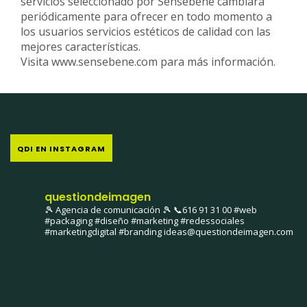
servicios seleccionado por
Sensebene
cambiará
periódicamente para ofrecer en todo momento a
los usuarios servicios estéticos de calidad con las
mejores características.
Visita
www.sensebene.com
para más información.
QDI EN INSTAGRAM
questiondeimagen
🎾 Agencia de comunicación 🎾
📞616 91 31 00
#web
#packaging #diseño #marketing #redessociales
#marketingdigital #branding
ideas@questiondeimagen.com