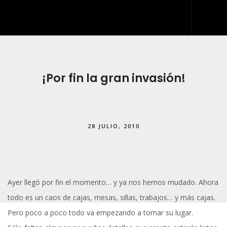
INICIO
QUIÉNES SOMOS
¡Por fin la gran invasión!
QUÉ HACEMOS
DESARROLLO WEB
28 JULIO, 2010
ARTES GRÁFICAS Y ROTULACIÓN
KIT DIGITAL
BLOG
Ayer llegó por fin el momento… y ya nos hemos mudado. Ahora
IDDIS
todo es un caos de cajas, mesas, sillas, trabajos… y más cajas.
CONTACTO
Pero poco a poco todo va empezando a tomar su lugar.