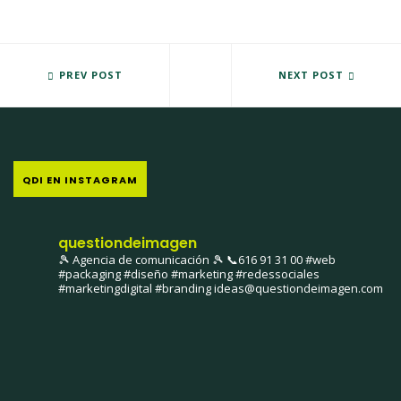
YA NO QUEDA NADA
PREV POST
EN AGOSTO... ¡NO CERRAMOS
NEXT POST
QDI EN INSTAGRAM
questiondeimagen
🎾 Agencia de comunicación 🎾
📞616 91 31 00
#web
#packaging #diseño #marketing #redessociales
#marketingdigital #branding
ideas@questiondeimagen.com