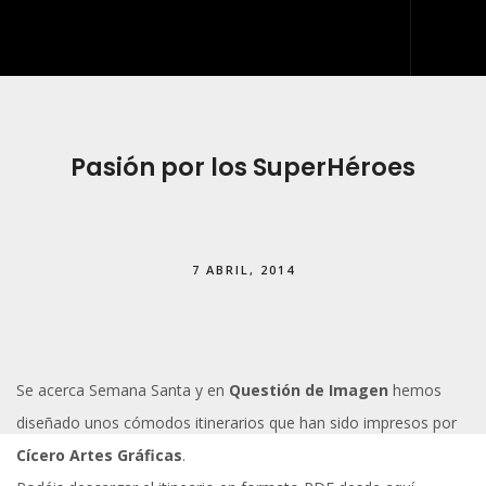
INICIO
QUIÉNES SOMOS
Pasión por los SuperHéroes
QUÉ HACEMOS
DESARROLLO WEB
7 ABRIL, 2014
ARTES GRÁFICAS Y ROTULACIÓN
KIT DIGITAL
BLOG
Se acerca Semana Santa y en
Questión de Imagen
hemos
IDDIS
diseñado unos cómodos itinerarios que han sido impresos por
CONTACTO
Cícero Artes Gráficas
.