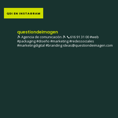
QDI EN INSTAGRAM
questiondeimagen
🎾 Agencia de comunicación 🎾
📞616 91 31 00
#web
#packaging #diseño #marketing #redessociales
#marketingdigital #branding
ideas@questiondeimagen.com