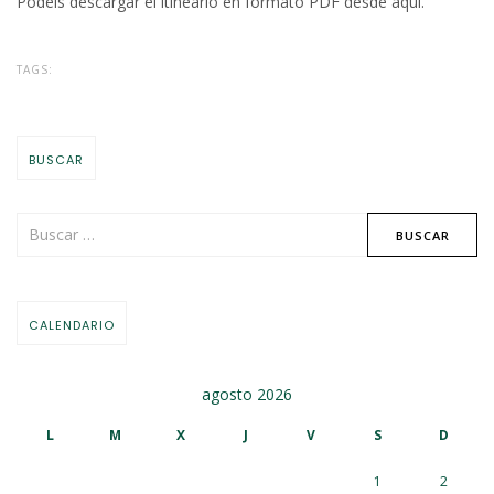
Podéis descargar el
itineario en formato PDF desde aquí
.
TAGS:
BUSCAR
CALENDARIO
agosto 2026
L
M
X
J
V
S
D
1
2