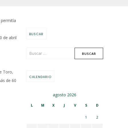
 permitía
BUSCAR
0 de abril
de Toro,
CALENDARIO
más de 60
agosto 2026
L
M
X
J
V
S
D
1
2