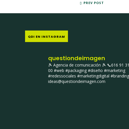
PRESENTACIÓN DE VINOS Y VIÑEDOS DE LA C
PREV POST
QDI EN INSTAGRAM
questiondeimagen
🎾 Agencia de comunicación 🎾
📞616 91 3
00
#web #packaging #diseño #marketing
#redessociales #marketingdigital #brandin
ideas@questiondeimagen.com