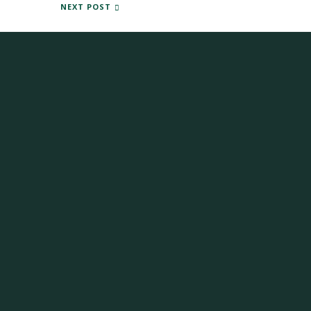
BOXER + REGLA = 0 EUROS
NEXT POST