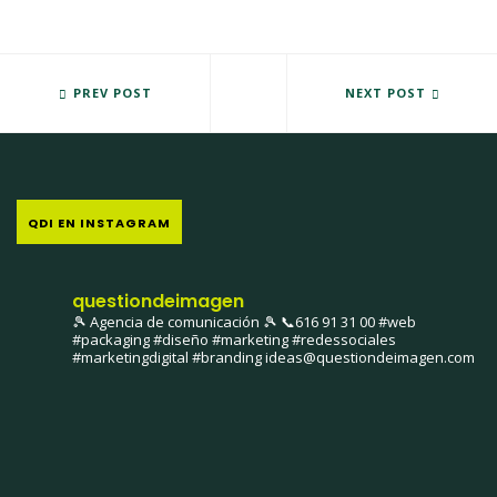
CAMPAÑA DE CAPTACIÓN DE ALUMNOS DE SECUNDARIA DEL SEMI
PREV POST
NUEVA CAMPAÑA DE INFORMAC
NEXT POST
QDI EN INSTAGRAM
questiondeimagen
🎾 Agencia de comunicación 🎾
📞616 91 31 00
#web
#packaging #diseño #marketing #redessociales
#marketingdigital #branding
ideas@questiondeimagen.com