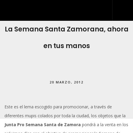
La Semana Santa Zamorana, ahora
INICIO
QUIÉNES SOMOS
en tus manos
QUÉ HACEMOS
DESARROLLO WEB
ARTES GRÁFICAS Y ROTULACIÓN
20 MARZO, 2012
KIT DIGITAL
BLOG
Este es el lema escogido para promocionar, a través de
IDDIS
diferentes mupis colados por toda la ciudad, los objetos que la
CONTACTO
Junta Pro Semana Santa de Zamora
pondrá a la venta en los