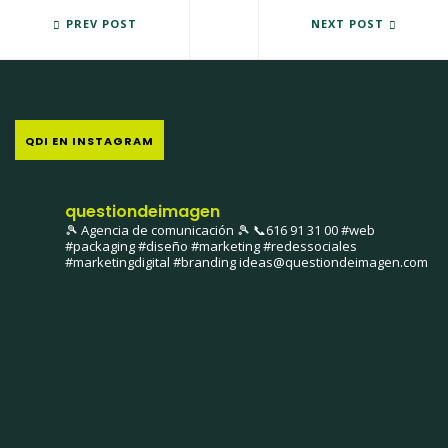
MAYO 2014: CAPÍTULO 5 IDDI COMICS
PREV POST
JULIO 2014: CAPÍTULO 7 IDDI
NEXT POST
QDI EN INSTAGRAM
questiondeimagen
🎾 Agencia de comunicación 🎾
📞616 91 31 00
#web
#packaging #diseño #marketing #redessociales
#marketingdigital #branding
ideas@questiondeimagen.com