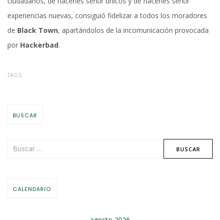
ciudadanos, de hacerles sentir únicos y de hacerles sentir
experiencias nuevas, consiguió fidelizar a todos los moradores
de
Black Town
, apartándolos de la incomunicación provocada
por
Hackerbad
.
TAGS:
BUSCAR
CALENDARIO
agosto 2026