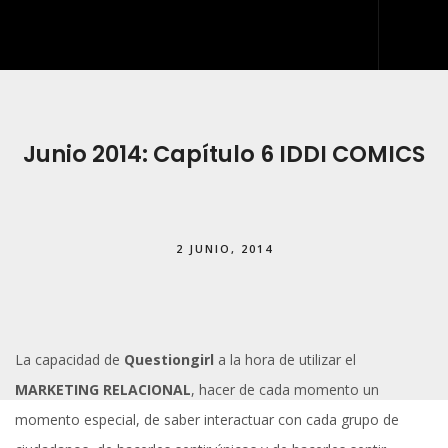
INICIO
QUIÉNES SOMOS
Junio 2014: Capítulo 6 IDDI COMICS
QUÉ HACEMOS
DESARROLLO WEB
2 JUNIO, 2014
ARTES GRÁFICAS Y ROTULACIÓN
KIT DIGITAL
BLOG
La capacidad de
Questiongirl
a la hora de utilizar el
IDDIS
MARKETING RELACIONAL
, hacer de cada momento un
CONTACTO
momento especial, de saber interactuar con cada grupo de