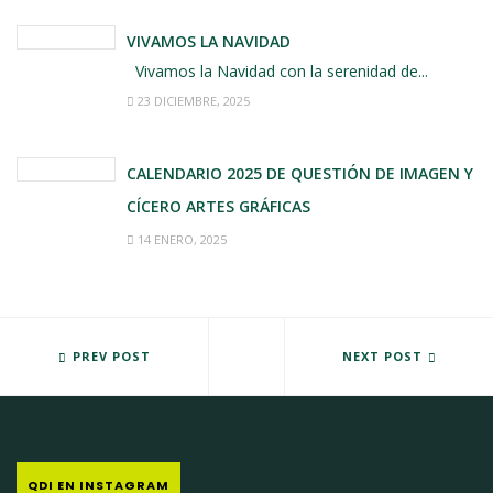
VIVAMOS LA NAVIDAD
Vivamos la Navidad con la serenidad de...
23 DICIEMBRE, 2025
CALENDARIO 2025 DE QUESTIÓN DE IMAGEN Y
CÍCERO ARTES GRÁFICAS
14 ENERO, 2025
ENERO 2017: EL ABOMINABLE HOMBRE DE LAS NIEVES
PREV POST
CALENDARIOS DE 2017 DE QUE
NEXT POST
QDI EN INSTAGRAM