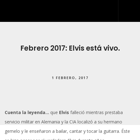
INICIO
QUIÉNES SOMOS
Febrero 2017: Elvis está vivo.
QUÉ HACEMOS
DESARROLLO WEB
1 FEBRERO, 2017
ARTES GRÁFICAS Y ROTULACIÓN
KIT DIGITAL
BLOG
Cuenta la leyenda…
que
Elvis
falleció mientras prestaba
IDDIS
servicio militar en Alemania y la CIA localizó a su hermano
CONTACTO
gemelo y le enseñaron a bailar, cantar y tocar la guitarra. Éste