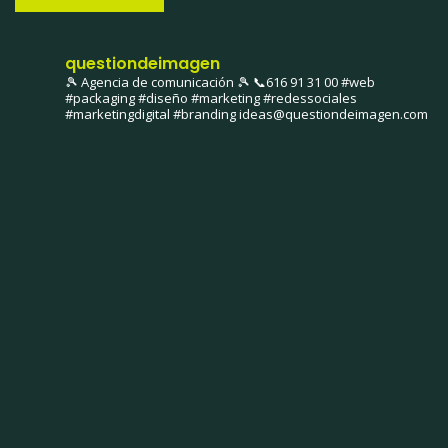
questiondeimagen
🎾 Agencia de comunicación 🎾
📞616 91 31 00
#web
#packaging #diseño #marketing #redessociales
#marketingdigital #branding
ideas@questiondeimagen.com