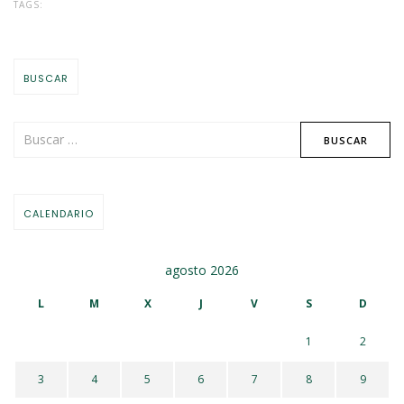
TAGS:
BUSCAR
CALENDARIO
agosto 2026
L
M
X
J
V
S
D
1
2
3
4
5
6
7
8
9