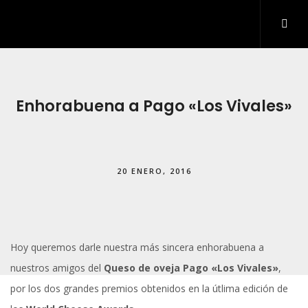
INICIO
QUIÉNES SOMOS
Enhorabuena a Pago «Los Vivales»
QUÉ HACEMOS
DESARROLLO WEB
20 ENERO, 2016
ARTES GRÁFICAS Y ROTULACIÓN
KIT DIGITAL
BLOG
Hoy queremos darle nuestra más sincera enhorabuena a
IDDIS
nuestros amigos del
Queso de oveja Pago «Los Vivales»
,
CONTACTO
por los dos grandes premios obtenidos en la útlima edición de