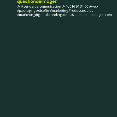
questiondeimagen
🎾 Agencia de comunicación 🎾
📞616 91 31 00
#web
#packaging #diseño #marketing #redessociales
#marketingdigital #branding
ideas@questiondeimagen.com