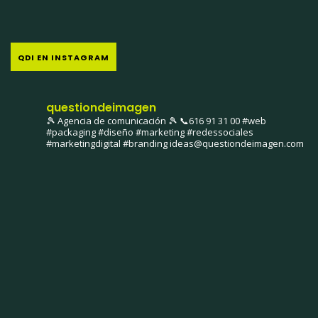
QDI EN INSTAGRAM
questiondeimagen
🎾 Agencia de comunicación 🎾
📞616 91 31 00
#web
#packaging #diseño #marketing #redessociales
#marketingdigital #branding
ideas@questiondeimagen.com