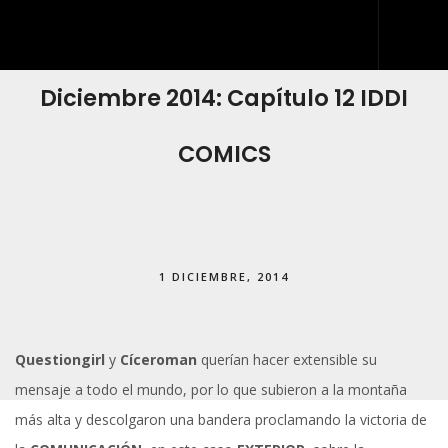
Diciembre 2014: Capítulo 12 IDDI
INICIO
QUIÉNES SOMOS
COMICS
QUÉ HACEMOS
DESARROLLO WEB
ARTES GRÁFICAS Y ROTULACIÓN
1 DICIEMBRE, 2014
KIT DIGITAL
BLOG
Questiongirl
y
Cíceroman
querían hacer extensible su
IDDIS
mensaje a todo el mundo, por lo que subieron a la montaña
CONTACTO
más alta y descolgaron una bandera proclamando la victoria de