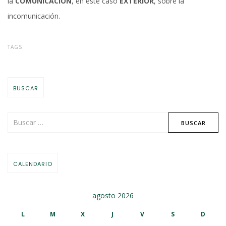
la
COMUNICACIÓN
, en este caso
EXTERIOR
, sobre la
incomunicación.
TAGS:
BUSCAR
CALENDARIO
agosto 2026
L
M
X
J
V
S
D