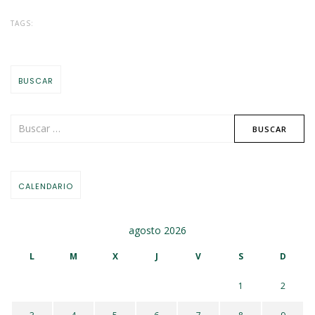
TAGS:
BUSCAR
CALENDARIO
agosto 2026
L
M
X
J
V
S
D
1
2