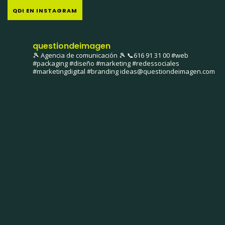
QDI EN INSTAGRAM
questiondeimagen
🎾 Agencia de comunicación 🎾
📞616 91 31 00
#web
#packaging #diseño #marketing #redessociales
#marketingdigital #branding
ideas@questiondeimagen.com