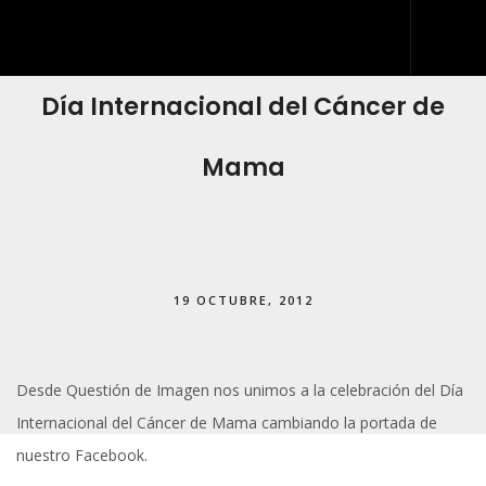
Día Internacional del Cáncer de
INICIO
QUIÉNES SOMOS
Mama
QUÉ HACEMOS
DESARROLLO WEB
ARTES GRÁFICAS Y ROTULACIÓN
19 OCTUBRE, 2012
KIT DIGITAL
BLOG
Desde Questión de Imagen nos unimos a la celebración del Día
IDDIS
Internacional del Cáncer de Mama cambiando la portada de
CONTACTO
nuestro Facebook.