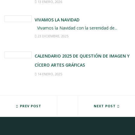
13 ENERO, 2026
VIVAMOS LA NAVIDAD
Vivamos la Navidad con la serenidad de...
23 DICIEMBRE, 2025
CALENDARIO 2025 DE QUESTIÓN DE IMAGEN Y
CÍCERO ARTES GRÁFICAS
14 ENERO, 2025
LA ASOCIACIÓN CULTURAL VILLA DE VENIALBO YA CUENTA CON S
PREV POST
CAMBIAMOS LA PORTADA DE F
NEXT POST