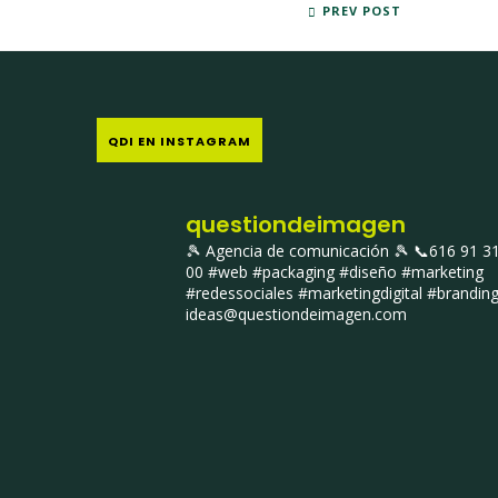
MARZO 2013: MARKETING ESTRATÉG
PREV POST
QDI EN INSTAGRAM
questiondeimagen
🎾 Agencia de comunicación 🎾
📞616 91 3
00
#web #packaging #diseño #marketing
#redessociales #marketingdigital #brandin
ideas@questiondeimagen.com