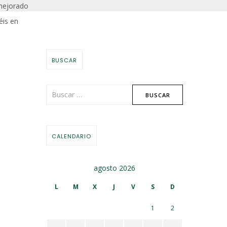
 mejorado
éis en
BUSCAR
CALENDARIO
agosto 2026
L
M
X
J
V
S
D
1
2