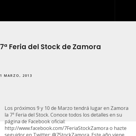
INICIO
QUIÉNES SOMOS
7ª Feria del Stock de Zamora
QUÉ HACEMOS
DESARROLLO WEB
1 MARZO, 2013
ARTES GRÁFICAS Y ROTULACIÓN
KIT DIGITAL
BLOG
Los próximos 9 y 10 de Marzo tendrá lugar en Zamora
la 7ª Feria del Stock. Conoce todos los detalles en su
IDDIS
página de Facebook oficial:
CONTACTO
http://www.facebook.com/7FeriaStockZamora
o hazte
seguidor en Twitter:
@7StockZamora
. Este año viene