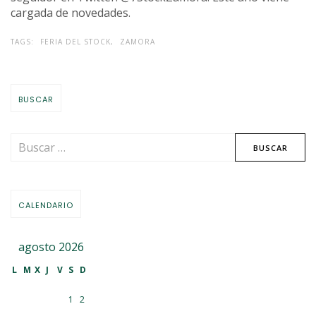
cargada de novedades.
TAGS:
FERIA DEL STOCK,
ZAMORA
BUSCAR
CALENDARIO
agosto 2026
L
M
X
J
V
S
D
1
2