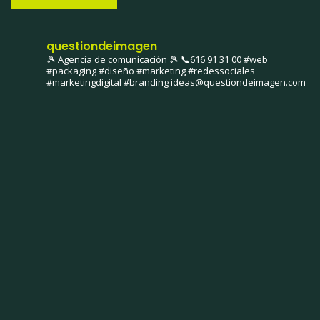
questiondeimagen
🎾 Agencia de comunicación 🎾
📞616 91 31 00
#web
#packaging #diseño #marketing #redessociales
#marketingdigital #branding
ideas@questiondeimagen.com