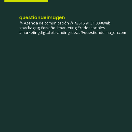
questiondeimagen
🎾 Agencia de comunicación 🎾
📞616 91 31 00
#web
#packaging #diseño #marketing #redessociales
#marketingdigital #branding
ideas@questiondeimagen.com