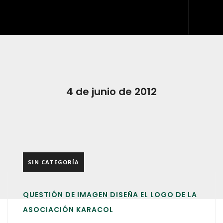
INICIO
QUIÉNES SOMOS
QUÉ HACEMOS
4 de junio de 2012
DESARROLLO WEB
ARTES GRÁFICAS Y ROTULACIÓN
KIT DIGITAL
SIN CATEGORÍA
BLOG
IDDIS
QUESTIÓN DE IMAGEN DISEÑA EL LOGO DE LA
CONTACTO
ASOCIACIÓN KARACOL