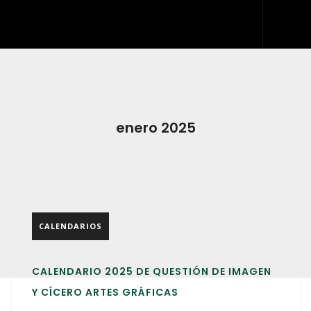
INICIO
QUIÉNES SOMOS
QUÉ HACEMOS
enero 2025
DESARROLLO WEB
ARTES GRÁFICAS Y ROTULACIÓN
KIT DIGITAL
CALENDARIOS
BLOG
IDDIS
CALENDARIO 2025 DE QUESTIÓN DE IMAGEN
CONTACTO
Y CÍCERO ARTES GRÁFICAS