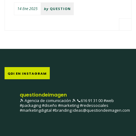
14 Ene 2025
by
QUESTION
QDI EN INSTAGRAM
questiondeimagen
🎾 Agencia de comunicación 🎾
📞616 91 31 00
#web
#packaging #diseño #marketing #redessociales
#marketingdigital #branding
ideas@questiondeimagen.com